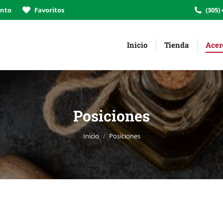
ento
Favoritos
(305)
Inicio
Tienda
Acer
Posiciones
Estás aquí:
Inicio
Posiciones