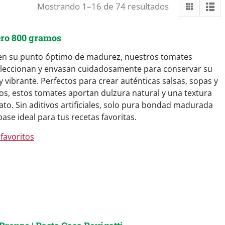
Ordenado
Mostrando 1–16 de 74 resultados
por
los
ero 800 gramos
últimos
n su punto óptimo de madurez, nuestros tomates
eleccionan y envasan cuidadosamente para conservar su
y vibrante. Perfectos para crear auténticas salsas, sopas y
nos, estos tomates aportan dulzura natural y una textura
lato. Sin aditivos artificiales, solo pura bondad madurada
 base ideal para tus recetas favoritas.
favoritos