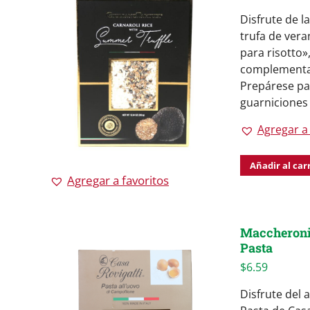
Disfrute de la
trufa de vera
para risotto»
complementa a
Prepárese par
guarniciones
Agregar a 
Añadir al car
Agregar a favoritos
Maccheronic
Pasta
$
6.59
Disfrute del 