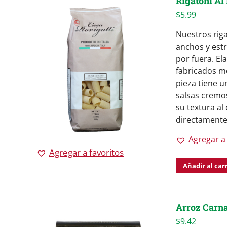
Rigatoni Al 
$
5.99
Nuestros riga
anchos y estr
por fuera. El
fabricados m
pieza tiene u
salsas cremos
su textura al 
directamente
Agregar a 
Agregar a favoritos
Añadir al car
Arroz Carna
$
9.42