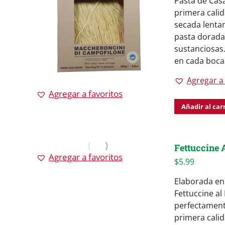
Pasta de Casa
primera calid
secada lentam
pasta dorada
sustanciosas. 
en cada boca
Agregar a 
Agregar a favoritos
Añadir al car
Fettuccine A
Agregar a favoritos
$
5.99
Elaborada en 
Fettuccine al
perfectamente
primera calid