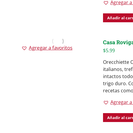
Agregar a 
Añadir al car
Casa Roviga
Agregar a favoritos
$
5.99
Orecchiette 
italianos, tr
intactos todo
trigo duro. C
recetas como 
Agregar a 
Añadir al car