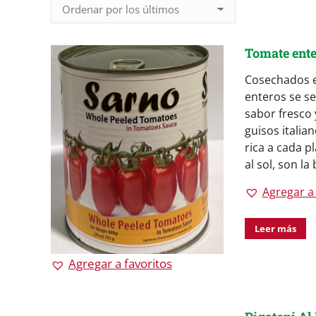
Tomate ent
Cosechados e
enteros se s
sabor fresco 
guisos italia
rica a cada p
al sol, son la
Agregar a 
Leer más
Agregar a favoritos