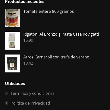
Productos recientes
opens
opens
opens
opens
opens
in
in
in
in
in
Tomate entero 800 gramos
new
new
new
new
new
window
window
window
window
window
Rigatoni Al Bronzo | Pasta Casa Rovigatti
$
5.99
Arroz Carnaroli con trufa de verano
$
9.42
Utilidades
Términos y condiciones
Política de Privacidad