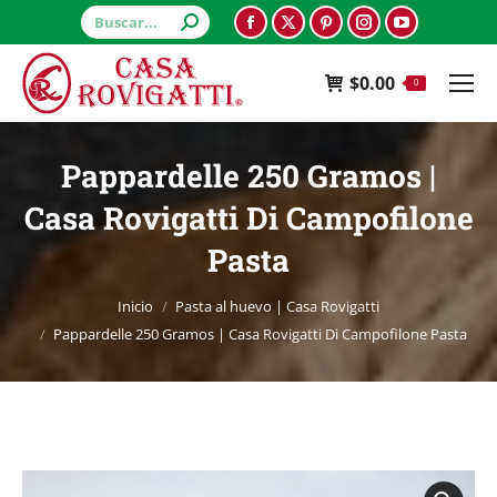
Buscar:
Facebook
X
Pinterest
Instagram
YouTube
page
page
page
page
page
$
0.00
opens
opens
opens
opens
opens
0
in
in
in
in
in
new
new
new
new
new
Pappardelle 250 Gramos |
window
window
window
window
window
Casa Rovigatti Di Campofilone
Pasta
Estás aquí:
Inicio
Pasta al huevo | Casa Rovigatti
Pappardelle 250 Gramos | Casa Rovigatti Di Campofilone Pasta