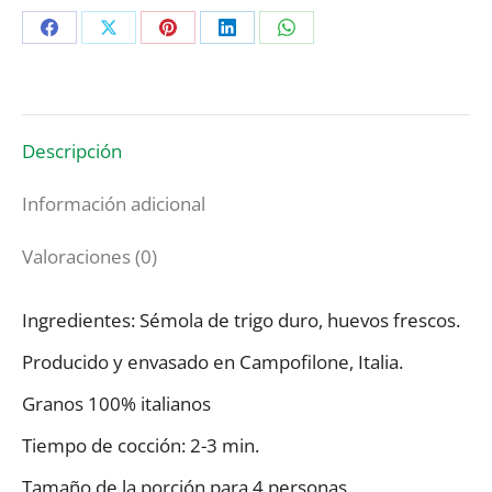
Campofilone
Share
Share
Share
Share
Share
Pasta
cantidad
on
on
on
on
on
Facebook
X
Pinterest
LinkedIn
WhatsApp
Descripción
Información adicional
Valoraciones (0)
Ingredientes: Sémola de trigo duro, huevos frescos.
Producido y envasado en Campofilone, Italia.
Granos 100% italianos
Tiempo de cocción: 2-3 min.
Tamaño de la porción para 4 personas.