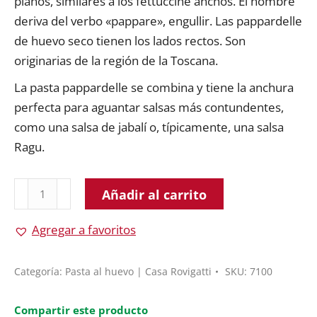
planos, similares a los fettuccine anchos. El nombre
deriva del verbo «pappare», engullir. Las pappardelle
de huevo seco tienen los lados rectos. Son
originarias de la región de la Toscana.
La pasta pappardelle se combina y tiene la anchura
perfecta para aguantar salsas más contundentes,
como una salsa de jabalí o, típicamente, una salsa
Ragu.
Pappardelle
Añadir al carrito
250
Gramos
Agregar a favoritos
|
Casa
Categoría:
Pasta al huevo | Casa Rovigatti
SKU:
7100
Rovigatti
Di
Compartir este producto