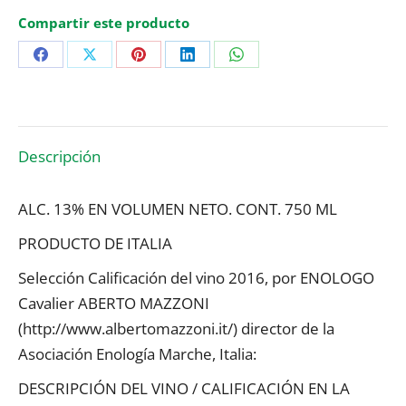
Compartir este producto
Share
Share
Share
Share
Share
on
on
on
on
on
Facebook
X
Pinterest
LinkedIn
WhatsApp
Descripción
ALC. 13% EN VOLUMEN NETO. CONT. 750 ML
PRODUCTO DE ITALIA
Selección Calificación del vino 2016, por ENOLOGO
Cavalier ABERTO MAZZONI
(http://www.albertomazzoni.it/) director de la
Asociación Enología Marche, Italia:
DESCRIPCIÓN DEL VINO / CALIFICACIÓN EN LA