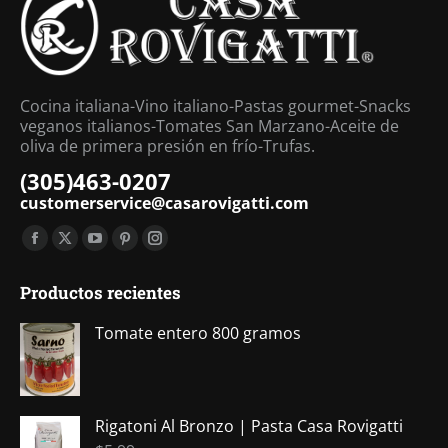
Cocina italiana-Vino italiano-Pastas gourmet-Snacks
veganos italianos-Tomates San Marzano-Aceite de
oliva de primera presión en frío-Trufas.
(305)463-0207
customerservice@casarovigatti.com
Encuéntranos en:
Facebook
X
YouTube
Pinterest
Instagram
page
page
page
page
page
Productos recientes
opens
opens
opens
opens
opens
in
in
in
in
in
Tomate entero 800 gramos
new
new
new
new
new
window
window
window
window
window
Rigatoni Al Bronzo | Pasta Casa Rovigatti